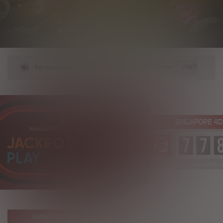
ot Gacor Hari Ini Slot777 Super Scatter X1000 Gampang Maxwin
Pemberitahuan
ASIK77 adalah situs slot gaco
SINGAPORE 4D
IDR
JACKPOT
PLAY
Live Draw Sab, 1-Apr-2026 
GAME POPULER