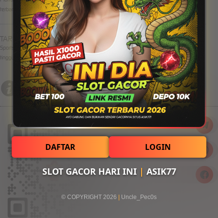
terbanyak
TARUHAN OLAHRAGA
Sportsbook Gaming Platform Terbaik menawarkan lebih banyak game, odds yang lebih
tinggi, dan menyediakan pilihan yang lebih banyak untuk pemain.
BANTUAN & DUKUNGAN
Servis Lainnya
Asik77Official
DAFTAR
LOGIN
6285974561741
SLOT GACOR HARI INI
|
ASIK77
asik77official1
© COPYRIGHT 2026
|
Uncle_Pec0s