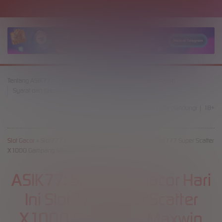
APK
Tentang ASIK77
Responsible Gambling
Pusat Bantuan
Syarat dan Ketentuan
©2025 ASIK77. Hak cipta dilindungi | 18+
Slot Gacor
»
Slot777
» ASIK77: Situs Slot Gacor Hari Ini Slot777 Super Scatter
X1000 Gampang Maxwin
ASIK77: Situs Slot Gacor Hari
Ini Slot777 Super Scatter
X1000 Gampang Maxwin